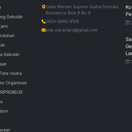
Jalan Menteri Supeno Graha Permata
Ko
e
Residence Blok B No 9
Pe
ang Sekolah
0823-2886-9108
2
Kami
smp-perantara@gmail.com
Unduhan
Sa
lah
Ge
Lar
la Sekolah
2
ajar
 Tata Usaha
tur Organisasi
RIPRENEUR
as
ulum
K
swaan