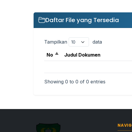
Daftar File yang Tersedia
Tampilkan
data
No
Judul Dokumen
Showing 0 to 0 of 0 entries
NAVIG