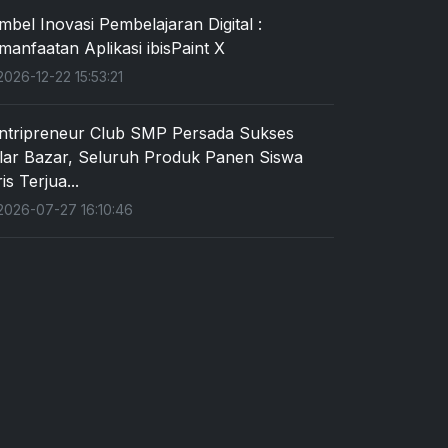
mbel Inovasi Pembelajaran Digital :
manfaatan Aplikasi ibisPaint X
026-12-22 15:53:21
ntripreneur Club SMP Persada Sukses
lar Bazar, Seluruh Produk Panen Siswa
is Terjua...
026-07-27 16:10:46