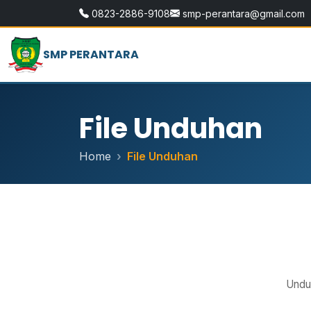
0823-2886-9108
smp-perantara@gmail.com
SMP PERANTARA
File Unduhan
Home
File Unduhan
Undu