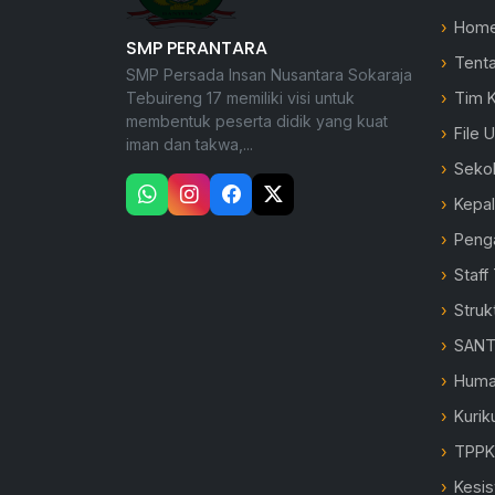
Hom
SMP PERANTARA
Tent
SMP Persada Insan Nusantara Sokaraja
Tebuireng 17 memiliki visi untuk
Tim 
membentuk peserta didik yang kuat
File 
iman dan takwa,...
Seko
Kepa
Peng
Staff
Struk
SANT
Hum
Kurik
TPP
Kesi