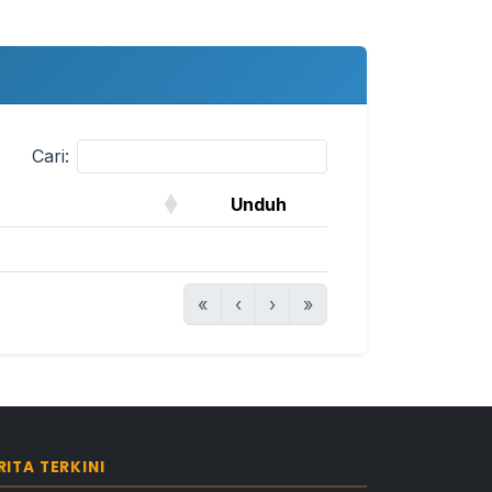
Cari:
Unduh
«
‹
›
»
RITA TERKINI