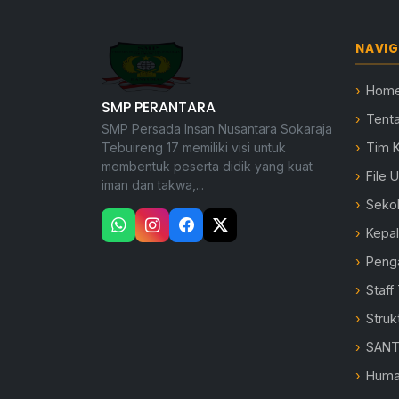
NAVIG
Hom
SMP PERANTARA
Tent
SMP Persada Insan Nusantara Sokaraja
Tebuireng 17 memiliki visi untuk
Tim 
membentuk peserta didik yang kuat
File 
iman dan takwa,...
Seko
Kepa
Peng
Staff
Struk
SANT
Hum