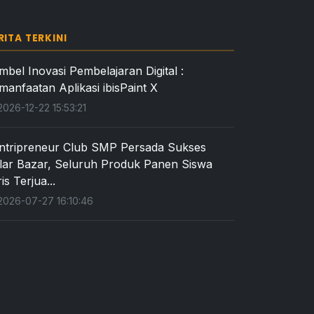
RITA TERKINI
mbel Inovasi Pembelajaran Digital :
manfaatan Aplikasi ibisPaint X
026-12-22 15:53:21
ntripreneur Club SMP Persada Sukses
lar Bazar, Seluruh Produk Panen Siswa
is Terjua...
026-07-27 16:10:46