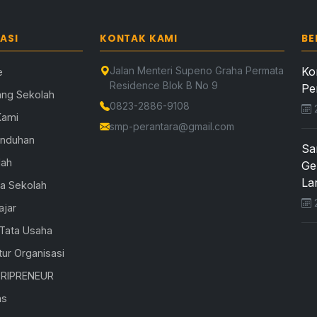
ASI
KONTAK KAMI
BE
Jalan Menteri Supeno Graha Permata
Ko
e
Residence Blok B No 9
Pe
ang Sekolah
0823-2886-9108
2
Kami
smp-perantara@gmail.com
Unduhan
Sa
lah
Ge
Lar
la Sekolah
2
ajar
 Tata Usaha
tur Organisasi
RIPRENEUR
as