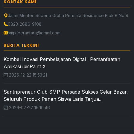
KONTAK KAMI
Jalan Menteri Supeno Graha Permata Residence Blok B No 9
0823-2886-9108
smp-perantara@gmail.com
BERITA TERKINI
Kombel Inovasi Pembelajaran Digital : Pemanfaatan
Aplikasi ibisPaint X
2026-12-22 15:53:21
Santripreneur Club SMP Persada Sukses Gelar Bazar,
Seluruh Produk Panen Siswa Laris Terjua...
2026-07-27 16:10:46