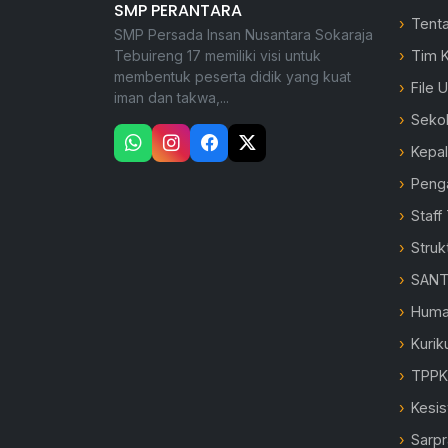
SMP PERANTARA
Tent
SMP Persada Insan Nusantara Sokaraja
Tebuireng 17 memiliki visi untuk
Tim 
membentuk peserta didik yang kuat
File 
iman dan takwa,...
Seko
Kepa
Peng
Staff
Struk
SANT
Hum
Kurik
TPP
Kesi
Sarp