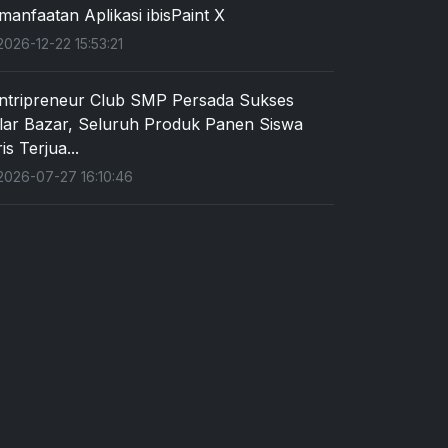
manfaatan Aplikasi ibisPaint X
026-12-22 15:53:21
ntripreneur Club SMP Persada Sukses
lar Bazar, Seluruh Produk Panen Siswa
is Terjua...
026-07-27 16:10:46