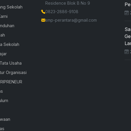
Residence Blok B No 9
Pe
ang Sekolah
0823-2886-9108
2
Kami
smp-perantara@gmail.com
Unduhan
Sa
lah
Ge
Lar
la Sekolah
2
ajar
 Tata Usaha
tur Organisasi
RIPRENEUR
as
ulum
K
swaan
ras