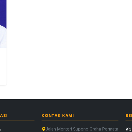
ASI
KONTAK KAMI
BE
Jalan Menteri Supeno Graha Permata
Ko
e