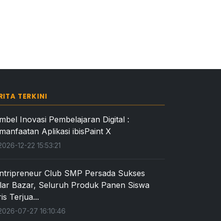
RITA TERKINI
mbel Inovasi Pembelajaran Digital :
manfaatan Aplikasi ibisPaint X
026-12-22 15:53:21
ntripreneur Club SMP Persada Sukses
lar Bazar, Seluruh Produk Panen Siswa
is Terjua...
026-07-27 16:10:46