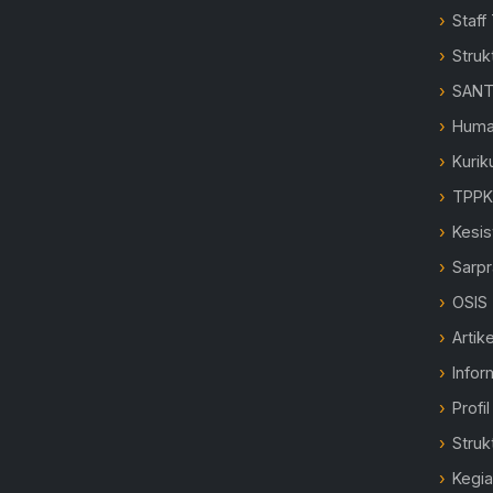
Staff
Struk
SANT
Hum
Kurik
TPP
Kesi
Sarp
OSIS
Artike
Infor
Profi
Struk
Kegi