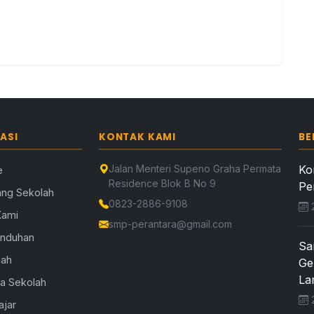
ASI
KONTAK KAMI
BE
Jalan Menteri Supeno Graha Permata
Ko
e
Residence Blok B No 9
Pe
ang Sekolah
0823-2886-9108
2
Kami
smp-perantara@gmail.com
Unduhan
Sa
lah
Ge
Lar
la Sekolah
2
ajar