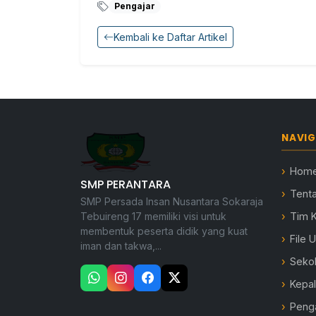
Pengajar
Kembali ke Daftar Artikel
NAVIG
Hom
SMP PERANTARA
Tent
SMP Persada Insan Nusantara Sokaraja
Tebuireng 17 memiliki visi untuk
Tim 
membentuk peserta didik yang kuat
File 
iman dan takwa,...
Seko
Kepa
Peng