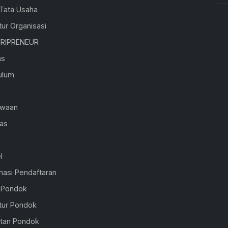
 Tata Usaha
tur Organisasi
RIPRENEUR
as
ulum
K
swaan
ras
l
masi Pendaftaran
l Pondok
tur Pondok
atan Pondok