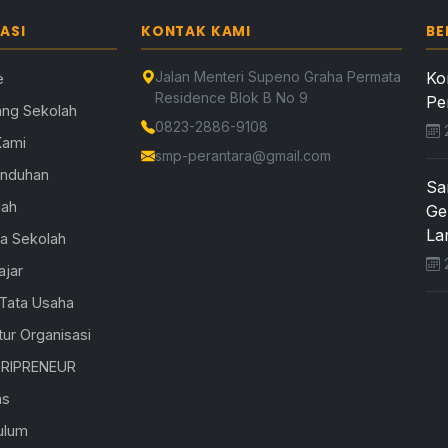
ASI
KONTAK KAMI
BE
Jalan Menteri Supeno Graha Permata
Ko
e
Residence Blok B No 9
Pe
ang Sekolah
0823-2886-9108
2
Kami
smp-perantara@gmail.com
Unduhan
Sa
lah
Ge
Lar
la Sekolah
2
ajar
 Tata Usaha
tur Organisasi
RIPRENEUR
as
ulum