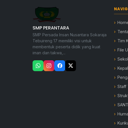
NAVIG
Hom
SMP PERANTARA
Tent
SMP Persada Insan Nusantara Sokaraja
Tebuireng 17 memiliki visi untuk
Tim 
membentuk peserta didik yang kuat
File 
iman dan takwa,...
Seko
Kepa
Peng
Staff
Struk
SANT
Hum
Kurik