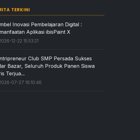
RITA TERKINI
mbel Inovasi Pembelajaran Digital :
manfaatan Aplikasi ibisPaint X
026-12-22 15:53:21
ntripreneur Club SMP Persada Sukses
lar Bazar, Seluruh Produk Panen Siswa
is Terjua...
026-07-27 16:10:46