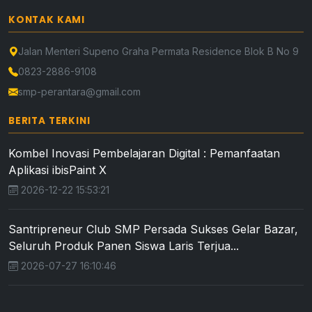
KONTAK KAMI
Jalan Menteri Supeno Graha Permata Residence Blok B No 9
0823-2886-9108
smp-perantara@gmail.com
BERITA TERKINI
Kombel Inovasi Pembelajaran Digital : Pemanfaatan
Aplikasi ibisPaint X
2026-12-22 15:53:21
Santripreneur Club SMP Persada Sukses Gelar Bazar,
Seluruh Produk Panen Siswa Laris Terjua...
2026-07-27 16:10:46