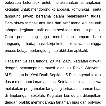
beberapa kelompok untuk melaksanakan serangkaian
kegiatan untuk mendorong kolaborasi, komunikasi, serta
tanggung jawab bersama dalam pelaksanaan tugas.
Para siswa tampak antusias dan aktif mengikuti seluruh
tahapan kegiatan, baik dalam sesi teori maupun praktik.
Guru pembimbing juga memberikan umpan balik
langsung terhadap hasil kerja kelompok siswa, sehingga
proses belajar berlangsung interaktif dan aplikatif.
Pada hari Selasa tanggal 20 Mei 2025, kegiatan diawali
dengan penyampaian materi oleh bu Riska Widiyanti,
M.Sos. dan bu Yesi Dyah Septiani, S.P. mengenai teknik
dasar menanam tanaman hias. Setelah sesi materi, siswa
melakukan pengamatan langsung terhadap tanaman hias
di lingkungan sekolah. Kegiatan kemudian dilanjutkan
dengan praktik memindahkan tanaman hias dari polybag