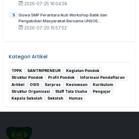
2026-07-25 16:04:58
Siswa SMP Perantara Ikuti Workshop Batik dan
5
Pengabdian Masyarakat Bersama UNSOE...
2026-07-20 15:57:52
Kategori Artikel
TPPK
SANTRIPRENEUR
Kegiatan Pondok
Struktur Pondok
Profil Pondok
Informasi Pendaftaran
Artikel
OSIS
Sarpras
Kesiswaan
Kurikulum
Struktur Organisasi
Staff Tata Usaha
Pengajar
Kepala Sekolah
Sekolah
Humas