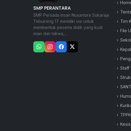
Hom
SMP PERANTARA
Tent
SMP Persada Insan Nusantara Sokaraja
Tebuireng 17 memiliki visi untuk
Tim 
membentuk peserta didik yang kuat
File 
iman dan takwa,...
Seko
Kepa
Peng
Staff
Struk
SANT
Hum
Kurik
TPP
Kesi