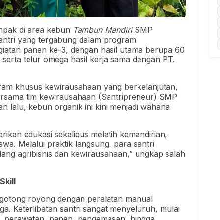
mpak di area kebun
Tambun Mandiri
SMP
 santri yang tergabung dalam program
giatan panen ke-3, dengan hasil utama berupa 60
serta telur omega hasil kerja sama dengan PT.
gram khusus kewirausahaan yang berkelanjutan,
bersama tim kewirausahaan (Santripreneur) SMP
an lalu, kebun organik ini kini menjadi wahana
rikan edukasi sekaligus melatih kemandirian,
swa. Melalui praktik langsung, para santri
ang agribisnis dan kewirausahaan,” ungkap salah
kill
 gotong royong dengan peralatan manual
aga. Keterlibatan santri sangat menyeluruh, mulai
t, perawatan, panen, pengemasan, hingga