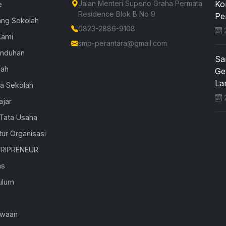
Jalan Menteri Supeno Graha Permata
Ko
e
Residence Blok B No 9
Pe
ang Sekolah
0823-2886-9108
2
Kami
smp-perantara@gmail.com
Unduhan
Sa
lah
Ge
Lar
la Sekolah
2
ajar
 Tata Usaha
tur Organisasi
RIPRENEUR
as
ulum
K
swaan