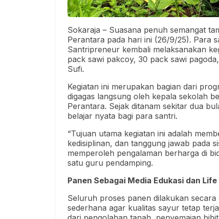
Sokaraja – Suasana penuh semangat ta
Perantara pada hari ini (26/9/25). Para
Santripreneur kembali melaksanakan ke
pack sawi pakcoy, 30 pack sawi pagoda, 
Sufi.
Kegiatan ini merupakan bagian dari pro
digagas langsung oleh kepala sekolah 
Perantara. Sejak ditanam sekitar dua bul
belajar nyata bagi para santri.
“Tujuan utama kegiatan ini adalah membe
kedisiplinan, dan tanggung jawab pada si
memperoleh pengalaman berharga di bid
satu guru pendamping.
Panen Sebagai Media Edukasi dan Life S
Seluruh proses panen dilakukan secara
sederhana agar kualitas sayur tetap terj
dari pengolahan tanah, penyemaian bibi