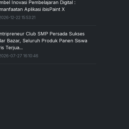
mbel Inovasi Pembelajaran Digital :
manfaatan Aplikasi ibisPaint X
026-12-22 15:53:21
ntripreneur Club SMP Persada Sukses
lar Bazar, Seluruh Produk Panen Siswa
is Terjua...
026-07-27 16:10:46