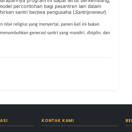
 harapannya program ini dapat terus berkembang,
model percontohan bagi pesantren lain dalam
irkan santri berjiwa pengusaha (
Santripreneur
).
nilai religius yang menyertai, panen kali ini bukan
 menumbuhkan generasi santri yang mandiri, disiplin, dan
ASI
KONTAK KAMI
BE