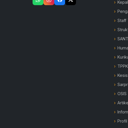
Kepa
Peng
Staff
Struk
SANT
Hum
Kurik
TPP
Kesi
Sarp
OSIS
Artike
Infor
Profi