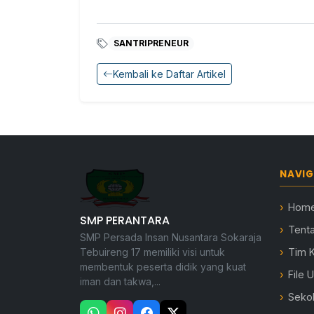
SANTRIPRENEUR
Kembali ke Daftar Artikel
NAVIG
Hom
SMP PERANTARA
Tent
SMP Persada Insan Nusantara Sokaraja
Tebuireng 17 memiliki visi untuk
Tim 
membentuk peserta didik yang kuat
File 
iman dan takwa,...
Seko