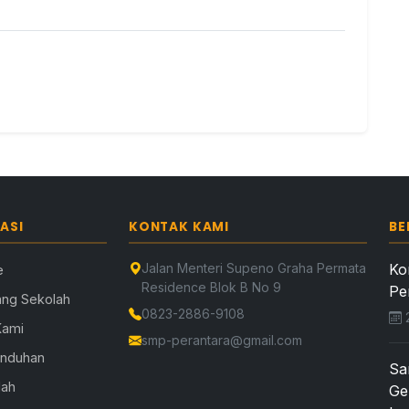
ASI
KONTAK KAMI
BE
Jalan Menteri Supeno Graha Permata
Ko
e
Residence Blok B No 9
Pe
ang Sekolah
0823-2886-9108
2
Kami
smp-perantara@gmail.com
Unduhan
Sa
lah
Ge