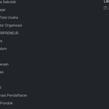
Lar
la Sekolah
2
ajar
 Tata Usaha
tur Organisasi
RIPRENEUR
as
ulum
K
swaan
ras
l
masi Pendaftaran
l Pondok