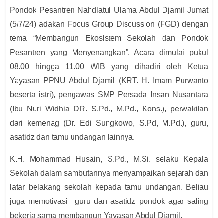
Pondok Pesantren Nahdlatul Ulama Abdul Djamil Jumat
(5/7/24) adakan Focus Group Discussion (FGD) dengan
tema “Membangun Ekosistem Sekolah dan Pondok
Pesantren yang Menyenangkan”. Acara dimulai pukul
08.00 hingga 11.00 WIB yang dihadiri oleh Ketua
Yayasan PPNU Abdul Djamil (KRT. H. Imam Purwanto
beserta istri), pengawas SMP Persada Insan Nusantara
(Ibu Nuri Widhia DR. S.Pd., M.Pd., Kons.),
perwakilan
dari kemenag (Dr. Edi Sungkowo, S.Pd, M.Pd.), guru,
asatidz dan tamu undangan lainnya.
K.H. Mohammad Husain, S.Pd., M.Si. selaku Kepala
Sekolah dalam sambutannya menyampaikan sejarah dan
latar belakang sekolah kepada tamu undangan. Beliau
juga memotivasi guru dan asatidz pondok agar saling
bekerja sama membangun Yayasan Abdul Djamil.