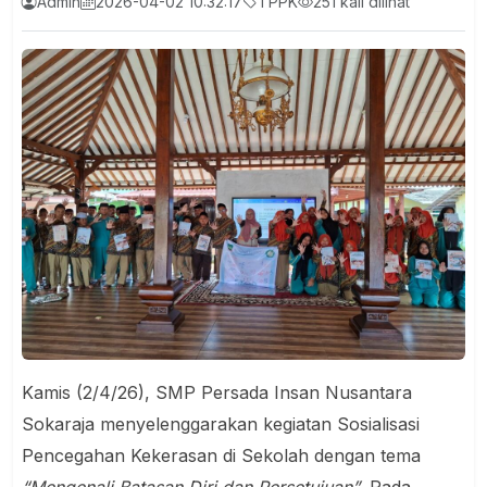
Admin
2026-04-02 10:32:17
TPPK
251 kali dilihat
Kamis (2/4/26), SMP Persada Insan Nusantara
Sokaraja menyelenggarakan kegiatan Sosialisasi
Pencegahan Kekerasan di Sekolah dengan tema
“Mengenali Batasan Diri dan Persetujuan”
. Pada