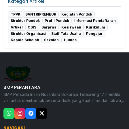
Kategori Artikel
TPPK
SANTRIPRENEUR
Kegiatan Pondok
Struktur Pondok
Profil Pondok
Informasi Pendaftaran
Artikel
OSIS
Sarpras
Kesiswaan
Kurikulum
Struktur Organisasi
Staff Tata Usaha
Pengajar
Kepala Sekolah
Sekolah
Humas
SMP PERANTARA
SMP Persada Insan Nusantara Sokaraja Tebuireng 17 memiliki
visi untuk membentuk peserta didik yang kuat iman dan takwa,...
NAVIGASI