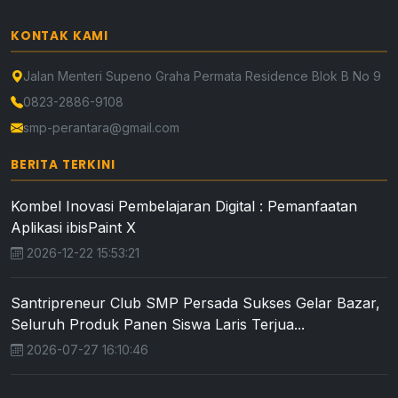
KONTAK KAMI
Jalan Menteri Supeno Graha Permata Residence Blok B No 9
0823-2886-9108
smp-perantara@gmail.com
BERITA TERKINI
Kombel Inovasi Pembelajaran Digital : Pemanfaatan
Aplikasi ibisPaint X
2026-12-22 15:53:21
Santripreneur Club SMP Persada Sukses Gelar Bazar,
Seluruh Produk Panen Siswa Laris Terjua...
2026-07-27 16:10:46