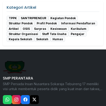
Kategori Artikel
TPPK
SANTRIPRENEUR
Kegiatan Pondok
Struktur Pondok
Profil Pondok
Informasi Pendaftaran
Artikel
OSIS
Sarpras
Kesiswaan
Kurikulum
Struktur Organisasi
Staff Tata Usaha
Pengajar
Kepala Sekolah
Sekolah
Humas
SMP PERANTARA
SMP Persada Insan Nusantara Sokaraja Tebuireng 17 memiliki
visi untuk membentuk peserta didik yang kuat iman dan takwa,...