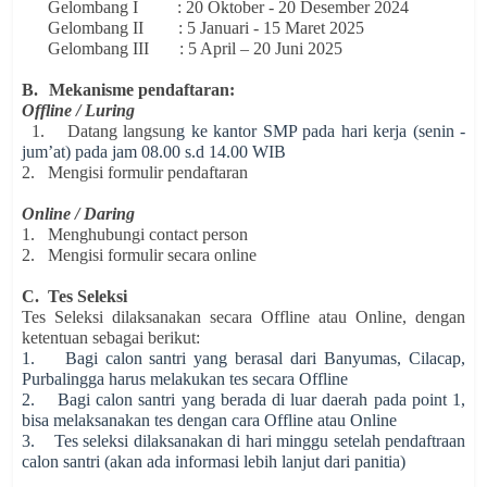
Gelombang I : 20 Oktober - 20 Desember 2024
Gelombang II : 5 Januari - 15 Maret 2025
Gelombang III : 5 April – 20 Juni 2025
B.
Mekanisme pendaftaran:
Offline / Luring
1.
Datang langsun
g ke kantor SMP pada hari kerja (senin -
jum’at) pada jam 08.00 s.d 14.00 WIB
2.
Mengisi formulir pendaftaran
Online / Daring
1.
Menghubungi contact person
2.
Mengisi formulir secara online
C.
Tes Seleksi
Tes Seleksi dilaksanakan secara Offline atau Online, dengan
ketentuan sebagai berikut:
1. Bagi calon santri yang berasal dari Banyumas, Cilacap,
Purbalingga harus melakukan tes secara Offline
2. Bagi calon santri yang berada di luar daerah pada point 1,
bisa melaksanakan tes dengan cara Offline atau Online
3. Tes seleksi dilaksanakan di hari minggu setelah pendaftraan
calon santri (akan ada informasi lebih lanjut dari panitia)