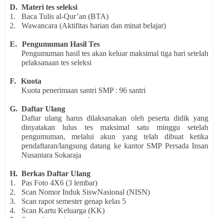
D.
Materi tes seleksi
1.
Baca Tulis al-Qur’an (BTA)
2.
Wawancara (Aktifitas harian dan minat belajar)
E.
Pengumuman Hasil Tes
Pengumuman hasil tes akan keluar maksimal tiga hari setelah
pelaksanaan tes seleksi
F.
Kuota
Kuota penerimaan santri SMP : 96 santri
G.
Daftar Ulang
Daftar ulang harus dilaksanakan oleh peserta didik yang
dinyatakan lulus tes maksimal satu minggu setelah
pengumuman, melalui akun yang telah dibuat ketika
pendaftaran/langsung datang ke kantor SMP Persada Insan
Nusantara Sokaraja
H.
Berkas Daftar Ulang
1.
Pas Foto 4X6 (3 lembar)
2.
Scan Nomor Induk SiswNasional (NISN)
3.
Scan rapot semester genap kelas 5
4.
Scan Kartu Keluarga (KK)