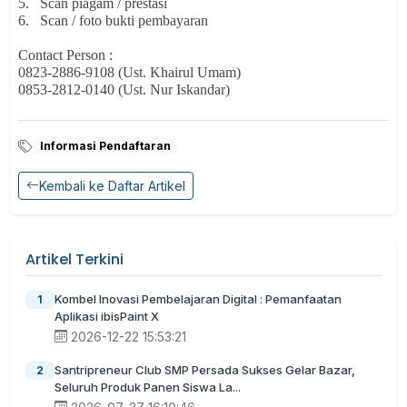
5.
Scan piagam / prestasi
6.
Scan / foto bukti pembayaran
Contact Person :
0823-2886-9108 (Ust. Khairul Umam)
0853-2812-0140 (Ust. Nur Iskandar)
Informasi Pendaftaran
Kembali ke Daftar Artikel
Artikel Terkini
Kombel Inovasi Pembelajaran Digital : Pemanfaatan
1
Aplikasi ibisPaint X
2026-12-22 15:53:21
Santripreneur Club SMP Persada Sukses Gelar Bazar,
2
Seluruh Produk Panen Siswa La...