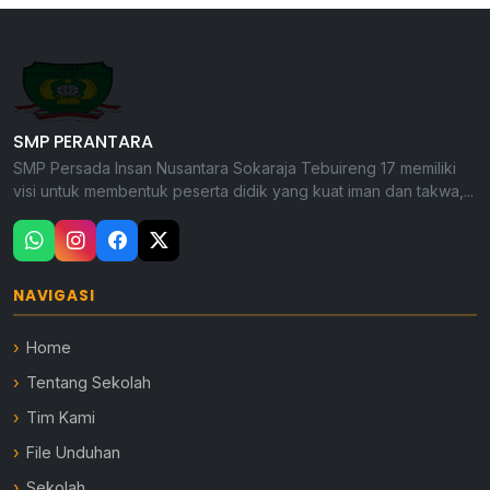
SMP PERANTARA
SMP Persada Insan Nusantara Sokaraja Tebuireng 17 memiliki
visi untuk membentuk peserta didik yang kuat iman dan takwa,...
NAVIGASI
Home
Tentang Sekolah
Tim Kami
File Unduhan
Sekolah