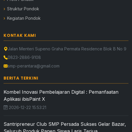
Struktur Pondok
Kegiatan Pondok
KONTAK KAMI
Jalan Menteri Supeno Graha Permata Residence Blok B No 9
0823-2886-9108
smp-perantara@gmail.com
BERITA TERKINI
Kombel Inovasi Pembelajaran Digital : Pemanfaatan
Aplikasi ibisPaint X
2026-12-22 15:53:21
Santripreneur Club SMP Persada Sukses Gelar Bazar,
Seluruh Produk Panen Siswa Laris Terjua...