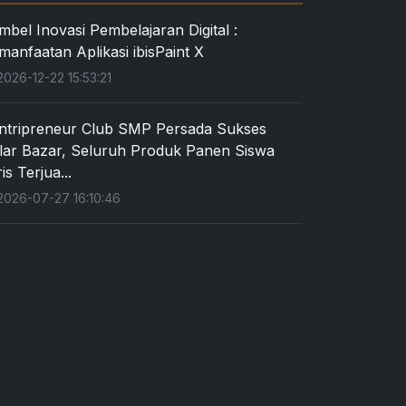
mbel Inovasi Pembelajaran Digital :
manfaatan Aplikasi ibisPaint X
026-12-22 15:53:21
ntripreneur Club SMP Persada Sukses
lar Bazar, Seluruh Produk Panen Siswa
is Terjua...
026-07-27 16:10:46