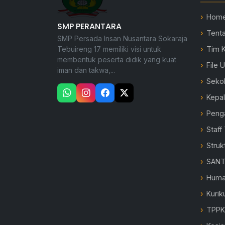
Hom
SMP PERANTARA
Tent
SMP Persada Insan Nusantara Sokaraja
Tebuireng 17 memiliki visi untuk
Tim 
membentuk peserta didik yang kuat
File 
iman dan takwa,...
Seko
Kepa
Peng
Staff
Struk
SANT
Hum
Kurik
TPP