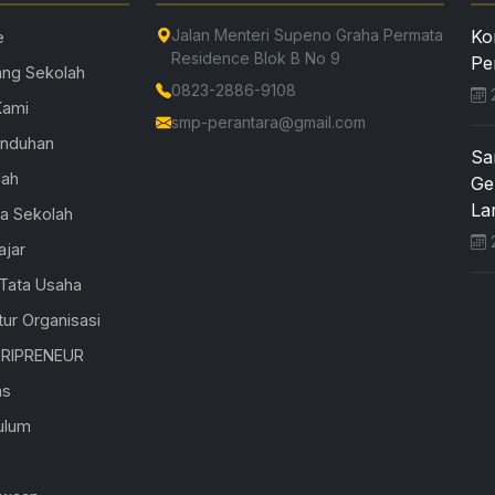
Jalan Menteri Supeno Graha Permata
Ko
e
Residence Blok B No 9
Pe
ang Sekolah
0823-2886-9108
2
Kami
smp-perantara@gmail.com
Unduhan
Sa
lah
Ge
Lar
la Sekolah
2
ajar
 Tata Usaha
tur Organisasi
RIPRENEUR
as
ulum
K