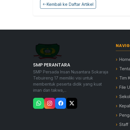
Kembali ke Daftar Artikel
NAVIG
Hom
SMP PERANTARA
Tent
SMP Persada Insan Nusantara Sokaraja
Tebuireng 17 memiliki visi untuk
Tim 
membentuk peserta didik yang kuat
File 
iman dan takwa,...
Seko
Kepa
Peng
Staff