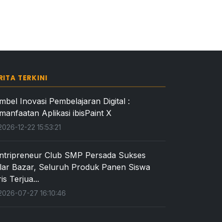
RITA TERKINI
mbel Inovasi Pembelajaran Digital :
manfaatan Aplikasi ibisPaint X
026-12-22 15:53:21
ntripreneur Club SMP Persada Sukses
lar Bazar, Seluruh Produk Panen Siswa
is Terjua...
026-07-27 16:10:46