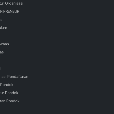
tur Organisasi
RIPRENEUR
as
ulum
K
swaan
ras
l
masi Pendaftaran
l Pondok
tur Pondok
atan Pondok