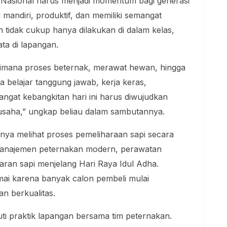
Nasional harus menjadi momentum bagi generasi
 mandiri, produktif, dan memiliki semangat
 tidak cukup hanya dilakukan di dalam kelas,
ta di lapangan.
aimana proses beternak, merawat hewan, hingga
a belajar tanggung jawab, kerja keras,
mangat kebangkitan hari ini harus diwujudkan
saha,” ungkap beliau dalam sambutannya.
hanya melihat proses pemeliharaan sapi secara
i manajemen peternakan modern, perawatan
aran sapi menjelang Hari Raya Idul Adha.
mai karena banyak calon pembeli mulai
n berkualitas.
ti praktik lapangan bersama tim peternakan.