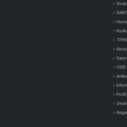
Struk
SANT
Hum
Kurik
TPP
Kesi
Sarp
OSIS
Artike
Infor
Profi
Struk
Kegi