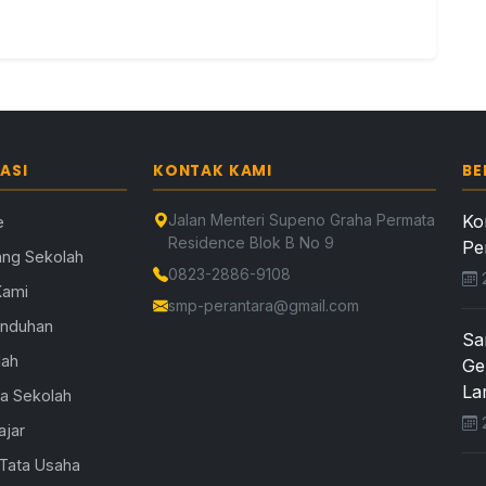
ASI
KONTAK KAMI
BE
Jalan Menteri Supeno Graha Permata
Ko
e
Residence Blok B No 9
Pe
ang Sekolah
0823-2886-9108
2
Kami
smp-perantara@gmail.com
Unduhan
Sa
lah
Ge
Lar
la Sekolah
2
ajar
 Tata Usaha