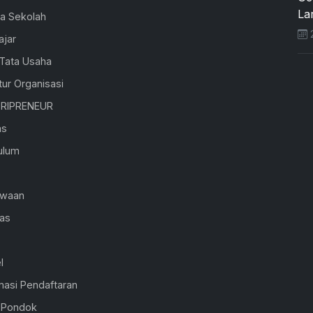
Lar
la Sekolah
2
ajar
 Tata Usaha
tur Organisasi
RIPRENEUR
as
ulum
K
swaan
ras
l
masi Pendaftaran
l Pondok