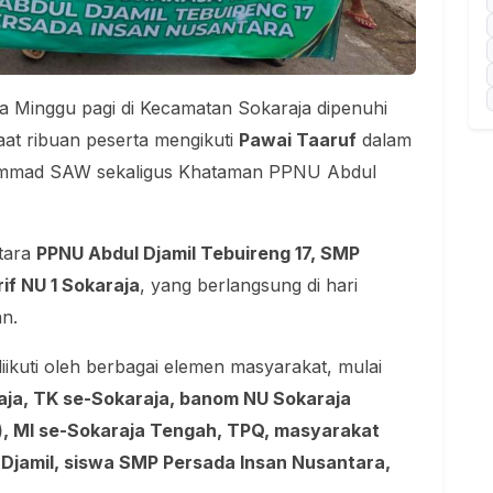
 Minggu pagi di Kecamatan Sokaraja dipenuhi
at ribuan peserta mengikuti
Pawai Taaruf
dalam
ammad SAW sekaligus Khataman PPNU Abdul
ntara
PPNU Abdul Djamil Tebuireng 17, SMP
if NU 1 Sokaraja
, yang berlangsung di hari
n.
iikuti oleh berbagai elemen masyarakat, mulai
ja, TK se-Sokaraja, banom NU Sokaraja
r), MI se-Sokaraja Tengah, TPQ, masyarakat
l Djamil, siswa SMP Persada Insan Nusantara,