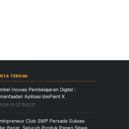
RITA TERKINI
mbel Inovasi Pembelajaran Digital :
manfaatan Aplikasi ibisPaint X
026-12-22 15:53:21
ntripreneur Club SMP Persada Sukses
lar Bazar, Seluruh Produk Panen Siswa