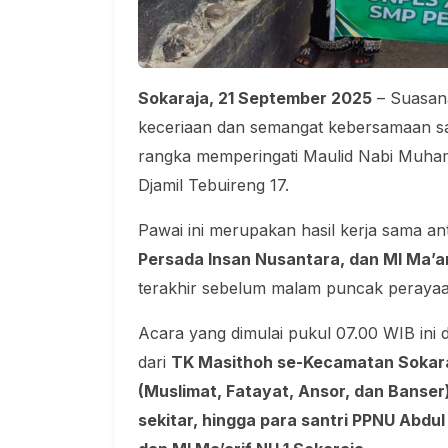
Sokaraja, 21 September 2025
– Suasana
keceriaan dan semangat kebersamaan sa
rangka memperingati Maulid Nabi Muh
Djamil Tebuireng 17.
Pawai ini merupakan hasil kerja sama a
Persada Insan Nusantara, dan MI Ma’ar
terakhir sebelum malam puncak perayaa
Acara yang dimulai pukul 07.00 WIB ini d
dari
TK Masithoh se-Kecamatan Sokara
(Muslimat, Fatayat, Ansor, dan Banse
sekitar, hingga para santri PPNU Abdu