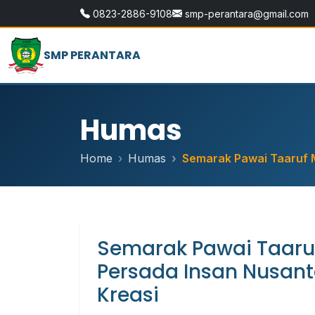
0823-2886-9108
smp-perantara@gmail.com
SMP PERANTARA
Humas
Home
Humas
Semarak Pawai Taaruf M
Semarak Pawai Taaruf
Persada Insan Nusan
Kreasi