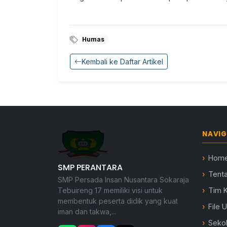
Humas
Kembali ke Daftar Artikel
NAVIG
Hom
SMP PERANTARA
Tent
SMP Persada Insan Nusantara Sokaraja
Tebuireng 17 memiliki visi untuk
Tim 
membentuk peserta didik yang kuat
File 
iman dan takwa,...
Seko