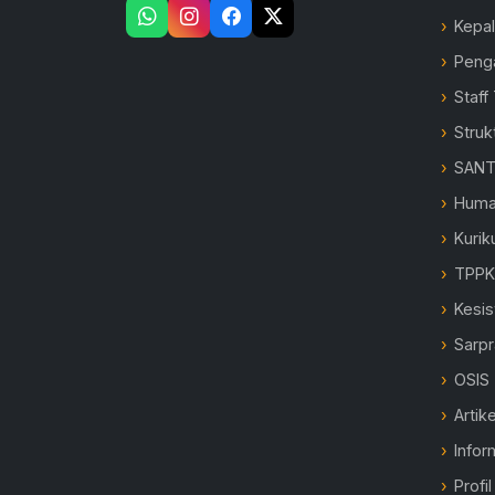
Kepa
Peng
Staff
Struk
SANT
Hum
Kurik
TPP
Kesi
Sarp
OSIS
Artike
Infor
Profi