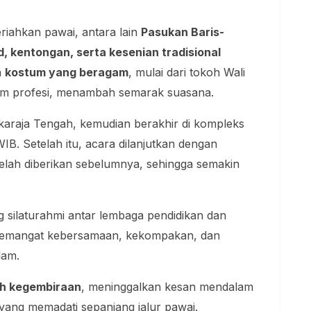
riahkan pawai, antara lain
Pasukan Baris-
d, kentongan, serta kesenian tradisional
n
kostum yang beragam
, mulai dari tokoh Wali
um profesi, menambah semarak suasana.
okaraja Tengah, kemudian berakhir di kompleks
IB. Setelah itu, acara dilanjutkan dengan
elah diberikan sebelumnya, sehingga semakin
ng silaturahmi antar lembaga pendidikan dan
semangat kebersamaan, kekompakan, dan
lam.
uh kegembiraan
, meninggalkan kesan mendalam
ang memadati sepanjang jalur pawai.