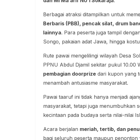
dan MI Ma’arif NU 1 Sokaraja
.
Berbagai atraksi ditampilkan untuk meme
Berbaris (PBB), pencak silat, drum ban
lainnya
. Para peserta juga tampil denga
Songo, pakaian adat Jawa, hingga kost
Rute pawai mengelilingi wilayah Desa S
PPNU Abdul Djamil sekitar pukul 10.00 W
pembagian doorprize
dari kupon yang t
menambah antusiasme masyarakat.
Pawai taaruf ini tidak hanya menjadi aja
masyarakat, tetapi juga menumbuhkan 
kecintaan pada budaya serta nilai-nilai Is
Acara berjalan
meriah, tertib, dan pen
bagi seluruh peserta maupun penonton y