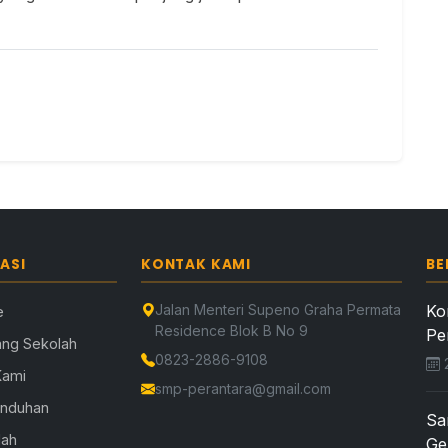
ASI
KONTAK KAMI
BE
Jalan Menteri Supeno Graha Permata
Ko
e
Residence Blok B No 9
Pe
ang Sekolah
0823-2886-9108
2
Kami
smp-perantara@gmail.com
Unduhan
Sa
lah
Ge