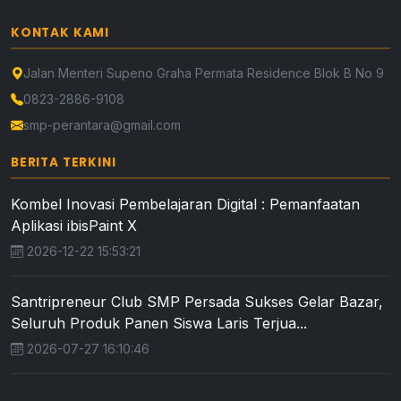
KONTAK KAMI
Jalan Menteri Supeno Graha Permata Residence Blok B No 9
0823-2886-9108
smp-perantara@gmail.com
BERITA TERKINI
Kombel Inovasi Pembelajaran Digital : Pemanfaatan
Aplikasi ibisPaint X
2026-12-22 15:53:21
Santripreneur Club SMP Persada Sukses Gelar Bazar,
Seluruh Produk Panen Siswa Laris Terjua...
2026-07-27 16:10:46