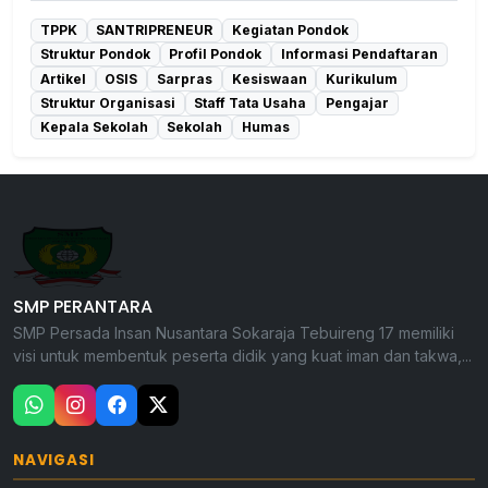
TPPK
SANTRIPRENEUR
Kegiatan Pondok
Struktur Pondok
Profil Pondok
Informasi Pendaftaran
Artikel
OSIS
Sarpras
Kesiswaan
Kurikulum
Struktur Organisasi
Staff Tata Usaha
Pengajar
Kepala Sekolah
Sekolah
Humas
SMP PERANTARA
SMP Persada Insan Nusantara Sokaraja Tebuireng 17 memiliki
visi untuk membentuk peserta didik yang kuat iman dan takwa,...
NAVIGASI